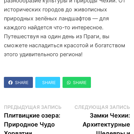
разнообразие культуры и природы Чехии. От
исторических городов до живописных
природных зелёных ландшафтов — для
каждого найдется что-то интересное.
Путешествуя на один день из Праги, вы
сможете насладиться красотой и богатством
этого удивительного региона!
SHARE
SHARE
SHARE
Навигация
Предыдущая
С
ПРЕДЫДУЩАЯ ЗАПИСЬ
СЛЕДУЮЩАЯ ЗАПИСЬ
запись:
з
Плитвицкие озера:
Замки Чехии:
по
Природное Чудо
Архитектурные
записям
Хорватии
Шедевры и