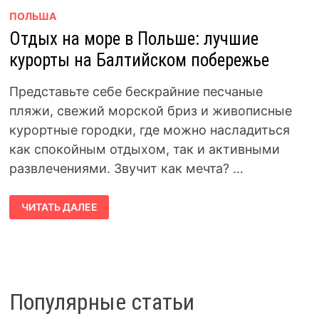
ПОЛЬША
Отдых на море в Польше: лучшие
курорты на Балтийском побережье
Представьте себе бескрайние песчаные
пляжи, свежий морской бриз и живописные
курортные городки, где можно насладиться
как спокойным отдыхом, так и активными
развлечениями. Звучит как мечта? …
ОТДЫХ
ЧИТАТЬ ДАЛЕЕ
НА
МОРЕ
В
ПОЛЬШЕ:
ЛУЧШИЕ
КУРОРТЫ
НА
БАЛТИЙСКОМ
ПОБЕРЕЖЬЕ
Популярные статьи