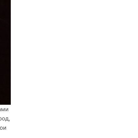
ами
род,
вои