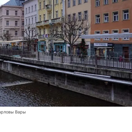
арловы Вары