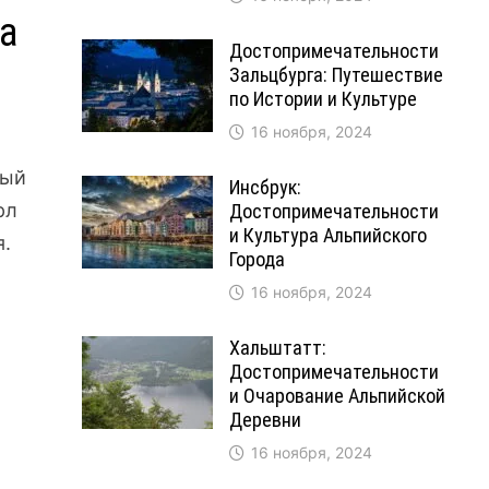
а
Достопримечательности
Зальцбурга: Путешествие
по Истории и Культуре
16 ноября, 2024
ный
Инсбрук:
рл
Достопримечательности
и Культура Альпийского
я.
Города
16 ноября, 2024
Хальштатт:
Достопримечательности
и Очарование Альпийской
Деревни
16 ноября, 2024