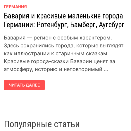
ГЕРМАНИЯ
Бавария и красивые маленькие города
Германии: Ротенбург, Бамберг, Аугсбург
Бавария — регион с особым характером.
Здесь сохранились города, которые выглядят
как иллюстрации к старинным сказкам.
Красивые города-сказки Баварии ценят за
атмосферу, историю и неповторимый …
БАВАРИЯ
ЧИТАТЬ ДАЛЕЕ
И
КРАСИВЫЕ
МАЛЕНЬКИЕ
ГОРОДА
ГЕРМАНИИ:
РОТЕНБУРГ,
БАМБЕРГ,
АУГСБУРГ
Популярные статьи