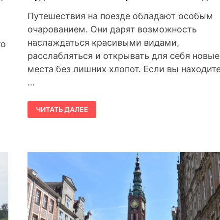
Путешествия на поезде обладают особым
очарованием. Они дарят возможность
наслаждаться красивыми видами,
то
расслабляться и открывать для себя новые
о
места без лишних хлопот. Если вы находит
…
КУДА
ЧИТАТЬ ДАЛЕЕ
ПОЕХАТЬ
ИЗ
ВАРШАВЫ
НА
ПОЕЗДЕ