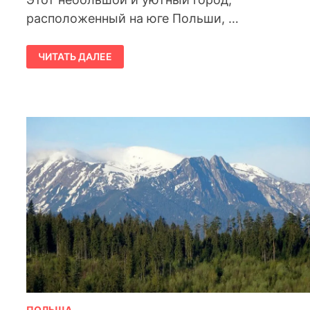
расположенный на юге Польши, …
ЧЕНСТОХОВА:
ЧИТАТЬ ДАЛЕЕ
ПОДРОБНЫЙ
ГИД
ПО
ДУХОВНОЙ
СТОЛИЦЕ
ПОЛЬШИ
И
ОКРЕСТНОСТЯМ
ПОЛЬША