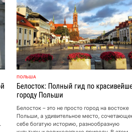
ПОЛЬША
ой
Белосток: Полный гид по красивейш
городу Польши
Белосток – это не просто город на востоке
Польши, а удивительное место, сочетающе
.
себе богатую историю, разнообразную
культуру и великолепную природу. В этом