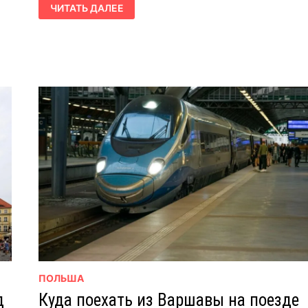
ЛОДЗЬ:
ЧИТАТЬ ДАЛЕЕ
ЧТО
ПОСМОТРЕТЬ
ЗА
1
ДЕНЬ
–
ПОДРОБНЫЙ
ГИД
ПОЛЬША
д
Куда поехать из Варшавы на поезде