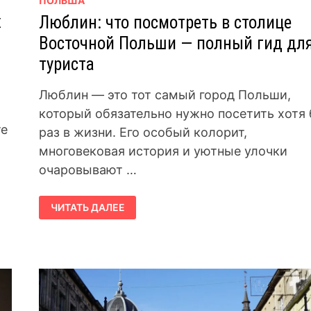
ПОЛЬША
х
Люблин: что посмотреть в столице
Восточной Польши — полный гид дл
туриста
Люблин — это тот самый город Польши,
который обязательно нужно посетить хотя
те
раз в жизни. Его особый колорит,
многовековая история и уютные улочки
очаровывают …
ЛЮБЛИН:
ЧИТАТЬ ДАЛЕЕ
ЧТО
ПОСМОТРЕТЬ
В
СТОЛИЦЕ
ВОСТОЧНОЙ
ПОЛЬШИ
—
ПОЛНЫЙ
ГИД
ДЛЯ
ТУРИСТА