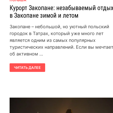
Курорт Закопане: незабываемый отды
в Закопане зимой и летом
Закопане – небольшой, но уютный польский
городок в Татрах, который уже много лет
является одним из самых популярных
туристических направлений. Если вы мечтае
об активном …
КУРОРТ
ЧИТАТЬ ДАЛЕЕ
ЗАКОПАНЕ:
НЕЗАБЫВАЕМЫЙ
ОТДЫХ
В
ЗАКОПАНЕ
ЗИМОЙ
И
ЛЕТОМ