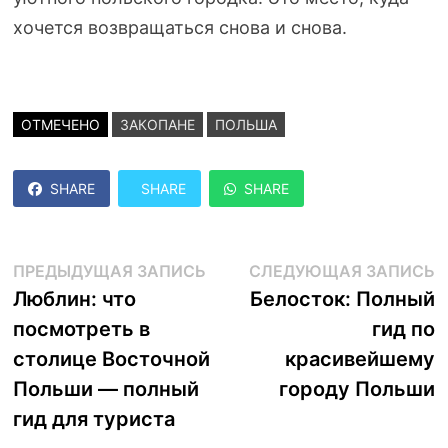
хочется возвращаться снова и снова.
ОТМЕЧЕНО
ЗАКОПАНЕ
ПОЛЬША
SHARE
SHARE
SHARE
Навигация
Предыдущая
С
ПРЕДЫДУЩАЯ ЗАПИСЬ
СЛЕДУЮЩАЯ ЗАПИСЬ
запись:
з
Люблин: что
Белосток: Полный
по
посмотреть в
гид по
записям
столице Восточной
красивейшему
Польши — полный
городу Польши
гид для туриста