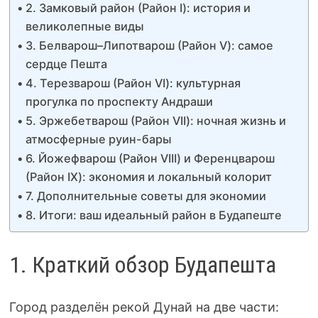
2. Замковый район (Район I): история и
великолепные виды
3. Белварош–Липотварош (Район V): самое
сердце Пешта
4. Терезварош (Район VI): культурная
прогулка по проспекту Андраши
5. Эржебетварош (Район VII): ночная жизнь и
атмосферные руин-бары
6. Йожефварош (Район VIII) и Ференцварош
(Район IX): экономия и локальный колорит
7. Дополнительные советы для экономии
8. Итоги: ваш идеальный район в Будапеште
1. Краткий обзор Будапешта
Город разделён рекой Дунай на две части: