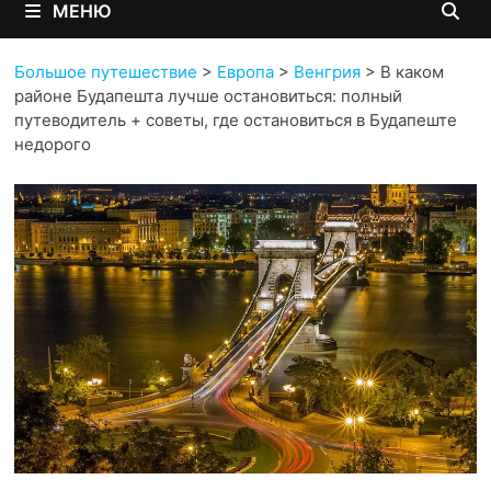
МЕНЮ
Большое путешествие
>
Европа
>
Венгрия
>
В каком
районе Будапешта лучше остановиться: полный
путеводитель + советы, где остановиться в Будапеште
недорого