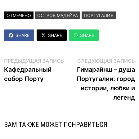
ОТМЕЧЕНО
ОСТРОВ МАДЕЙРА
ПОРТУГАЛИЯ
SHARE
SHARE
SHARE
Навигация
Предыдущая
С
ПРЕДЫДУЩАЯ ЗАПИСЬ
СЛЕДУЮЩАЯ ЗАПИСЬ
запись:
з
Кафедральный
Гимарайнш – душа
по
собор Порту
Португалии: город
записям
истории, любви и
легенд
ВАМ ТАКЖЕ МОЖЕТ ПОНРАВИТЬСЯ