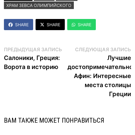
ХРАМ ЗЕВСА ОЛИМПИЙСКОГО
SHARE
SHARE
SHARE
Навигация
Предыдущая
С
ПРЕДЫДУЩАЯ ЗАПИСЬ
СЛЕДУЮЩАЯ ЗАПИСЬ
запись:
з
Салоники, Греция:
Лучшие
по
Ворота в историю
достопримечательно
записям
Афин: Интересные
места столицы
Греции
ВАМ ТАКЖЕ МОЖЕТ ПОНРАВИТЬСЯ